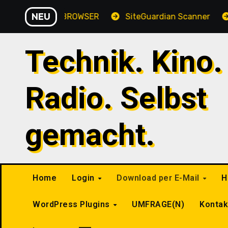
Zu
NEU
Y WEB-BROWSER
SiteGuardian Scanner
GHOST 
Inhalten
springen
Technik. Kino.
Radio. Selbst
gemacht.
Home
Login
Download per E-Mail
H
WordPress Plugins
UMFRAGE(N)
Konta