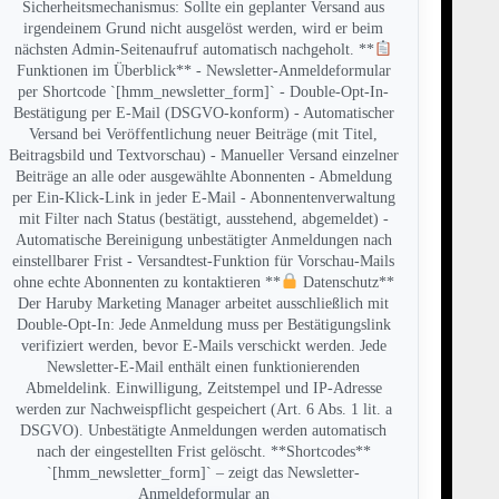
Sicherheitsmechanismus: Sollte ein geplanter Versand aus
irgendeinem Grund nicht ausgelöst werden, wird er beim
nächsten Admin-Seitenaufruf automatisch nachgeholt. **
Funktionen im Überblick** - Newsletter-Anmeldeformular
per Shortcode `[hmm_newsletter_form]` - Double-Opt-In-
Bestätigung per E-Mail (DSGVO-konform) - Automatischer
Versand bei Veröffentlichung neuer Beiträge (mit Titel,
Beitragsbild und Textvorschau) - Manueller Versand einzelner
Beiträge an alle oder ausgewählte Abonnenten - Abmeldung
per Ein-Klick-Link in jeder E-Mail - Abonnentenverwaltung
mit Filter nach Status (bestätigt, ausstehend, abgemeldet) -
Automatische Bereinigung unbestätigter Anmeldungen nach
einstellbarer Frist - Versandtest-Funktion für Vorschau-Mails
ohne echte Abonnenten zu kontaktieren **
Datenschutz**
Der Haruby Marketing Manager arbeitet ausschließlich mit
Double-Opt-In: Jede Anmeldung muss per Bestätigungslink
verifiziert werden, bevor E-Mails verschickt werden. Jede
Newsletter-E-Mail enthält einen funktionierenden
Abmeldelink. Einwilligung, Zeitstempel und IP-Adresse
werden zur Nachweispflicht gespeichert (Art. 6 Abs. 1 lit. a
DSGVO). Unbestätigte Anmeldungen werden automatisch
nach der eingestellten Frist gelöscht. **Shortcodes**
`[hmm_newsletter_form]` – zeigt das Newsletter-
Anmeldeformular an