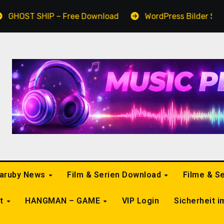
SHIP – Free Download
WordPress Bilder Slider
aruby News
Film & Serien Download
Filme & S
kt
HANGMAN – GAME
VIP Login
Sicherheit 