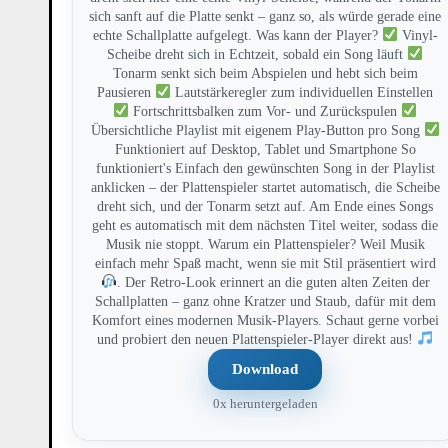
sich sanft auf die Platte senkt – ganz so, als würde gerade eine
echte Schallplatte aufgelegt. Was kann der Player?
Vinyl-
Scheibe dreht sich in Echtzeit, sobald ein Song läuft
Tonarm senkt sich beim Abspielen und hebt sich beim
Pausieren
Lautstärkeregler zum individuellen Einstellen
Fortschrittsbalken zum Vor- und Zurückspulen
Übersichtliche Playlist mit eigenem Play-Button pro Song
Funktioniert auf Desktop, Tablet und Smartphone So
funktioniert's Einfach den gewünschten Song in der Playlist
anklicken – der Plattenspieler startet automatisch, die Scheibe
dreht sich, und der Tonarm setzt auf. Am Ende eines Songs
geht es automatisch mit dem nächsten Titel weiter, sodass die
Musik nie stoppt. Warum ein Plattenspieler? Weil Musik
einfach mehr Spaß macht, wenn sie mit Stil präsentiert wird
. Der Retro-Look erinnert an die guten alten Zeiten der
Schallplatten – ganz ohne Kratzer und Staub, dafür mit dem
Komfort eines modernen Musik-Players. Schaut gerne vorbei
und probiert den neuen Plattenspieler-Player direkt aus!
Download
0x heruntergeladen