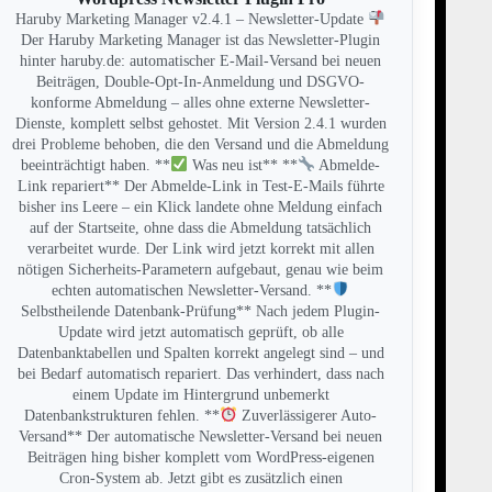
Haruby Marketing Manager v2.4.1 – Newsletter-Update
Der Haruby Marketing Manager ist das Newsletter-Plugin
hinter haruby.de: automatischer E-Mail-Versand bei neuen
Beiträgen, Double-Opt-In-Anmeldung und DSGVO-
konforme Abmeldung – alles ohne externe Newsletter-
Dienste, komplett selbst gehostet. Mit Version 2.4.1 wurden
drei Probleme behoben, die den Versand und die Abmeldung
beeinträchtigt haben. **
Was neu ist** **
Abmelde-
Link repariert** Der Abmelde-Link in Test-E-Mails führte
bisher ins Leere – ein Klick landete ohne Meldung einfach
auf der Startseite, ohne dass die Abmeldung tatsächlich
verarbeitet wurde. Der Link wird jetzt korrekt mit allen
nötigen Sicherheits-Parametern aufgebaut, genau wie beim
echten automatischen Newsletter-Versand. **
Selbstheilende Datenbank-Prüfung** Nach jedem Plugin-
Update wird jetzt automatisch geprüft, ob alle
Datenbanktabellen und Spalten korrekt angelegt sind – und
bei Bedarf automatisch repariert. Das verhindert, dass nach
einem Update im Hintergrund unbemerkt
Datenbankstrukturen fehlen. **
Zuverlässigerer Auto-
Versand** Der automatische Newsletter-Versand bei neuen
Beiträgen hing bisher komplett vom WordPress-eigenen
Cron-System ab. Jetzt gibt es zusätzlich einen