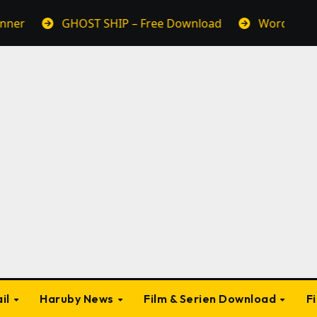
GHOST SHIP – Free Download
WordPress Bilder
il
Haruby News
Film & Serien Download
F